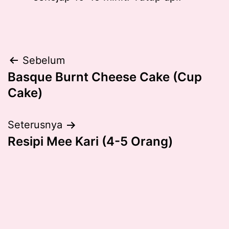
Post
Sebelum
Basque Burnt Cheese Cake (Cup
navigation
Cake)
Seterusnya
Resipi Mee Kari (4-5 Orang)