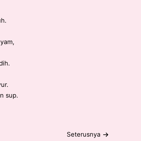
uh.
ayam,
dih.
ur.
n sup.
Seterusnya