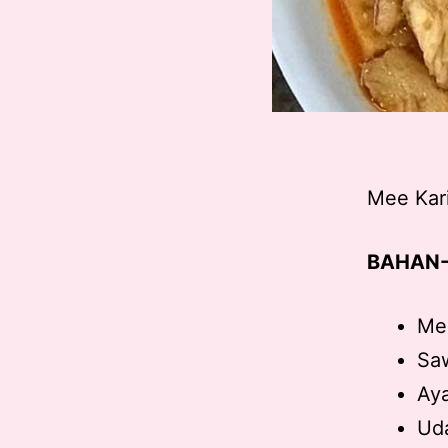
Mee Kari
BAHAN-
Mee
Saw
Aya
Uda