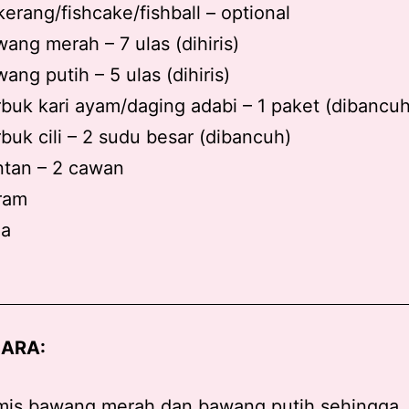
 kerang/fishcake/fishball – optional
ang merah – 7 ulas (dihiris)
ang putih – 5 ulas (dihiris)
buk kari ayam/daging adabi – 1 paket (dibancuh
buk cili – 2 sudu besar (dibancuh)
ntan – 2 cawan
ram
la
ARA:
mis bawang merah dan bawang putih sehingga