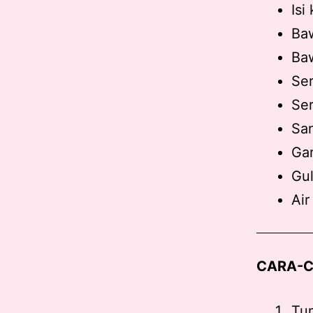
Isi
Baw
Baw
Ser
Ser
Sa
Ga
Gu
Air
CARA-C
Tu