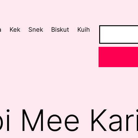
a
Kek
Snek
Biskut
Kuih
i Mee Kar