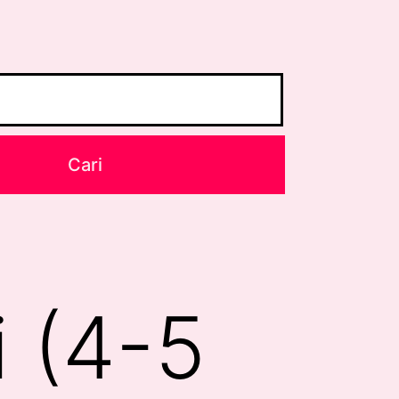
i (4-5