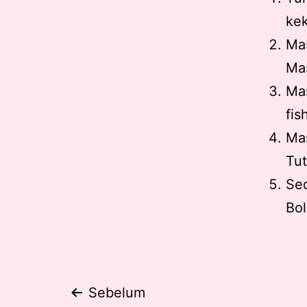
ke
Mas
Ma
Ma
fis
Ma
Tut
Sed
Bol
Post
Sebelum