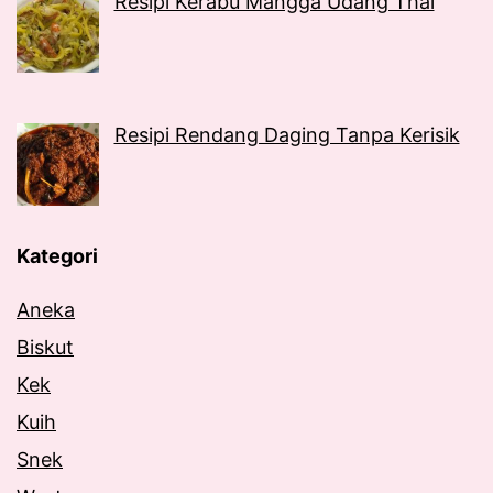
Resipi Kerabu Mangga Udang Thai
Resipi Rendang Daging Tanpa Kerisik
Kategori
Aneka
Biskut
Kek
Kuih
Snek