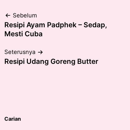
Post
Sebelum
Resipi Ayam Padphek – Sedap,
navigation
Mesti Cuba
Seterusnya
Resipi Udang Goreng Butter
Carian