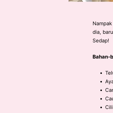
Nampak j
dia, baru
Sedap!
Bahan-b
Tel
Ay
Car
Cau
Cil