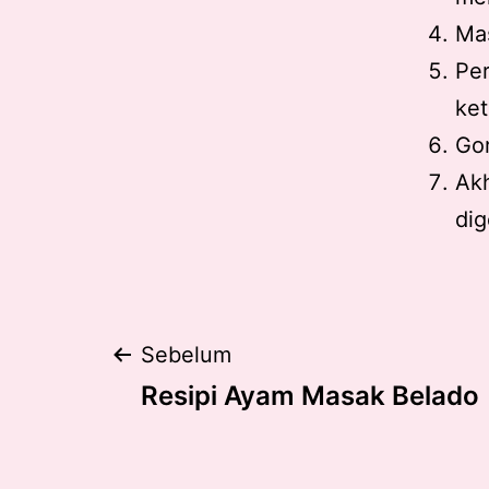
Mas
Per
ket
Gor
Akh
dig
Post
Sebelum
Resipi Ayam Masak Belado
navigation