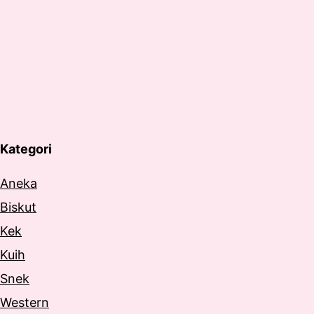
Kategori
Aneka
Biskut
Kek
Kuih
Snek
Western