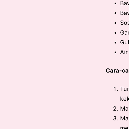
Baw
Baw
Sos
Ga
Gu
Ai
Cara-ca
Tu
ke
Ma
Mas
men