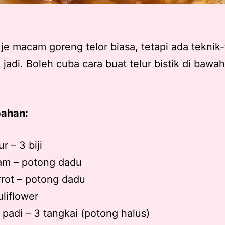
e macam goreng telor biasa, tetapi ada teknik-
 jadi. Boleh cuba cara buat telur bistik di bawah 
ahan:
ur – 3 biji
am – potong dadu
rot – potong dadu
liflower
i padi – 3 tangkai (potong halus)