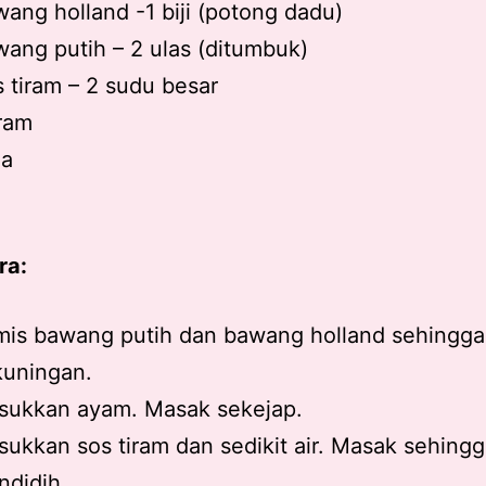
ang holland -1 biji (potong dadu)
ang putih – 2 ulas (ditumbuk)
 tiram – 2 sudu besar
ram
la
r
ra:
mis bawang putih dan bawang holland sehingga
kuningan.
sukkan ayam. Masak sekejap.
ukkan sos tiram dan sedikit air. Masak sehing
didih.