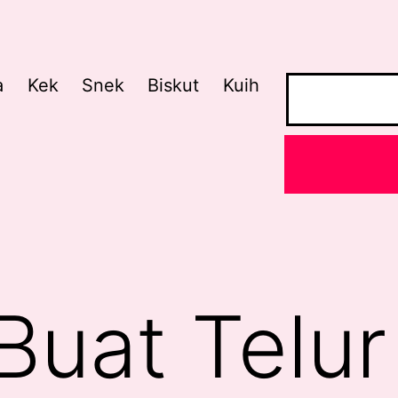
a
Kek
Snek
Biskut
Kuih
Buat Telur 