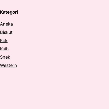
Kategori
Aneka
Biskut
Kek
Kuih
Snek
Western