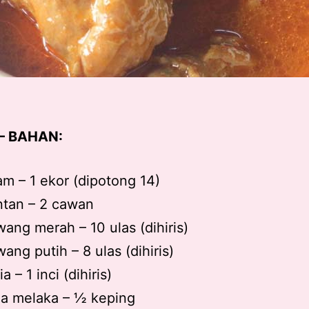
– BAHAN:
m – 1 ekor (dipotong 14)
ntan – 2 cawan
ang merah – 10 ulas (dihiris)
ang putih – 8 ulas (dihiris)
ia – 1 inci (dihiris)
a melaka – ½ keping