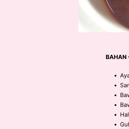
BAHAN 
Aya
Sa
Baw
Baw
Hal
Gul