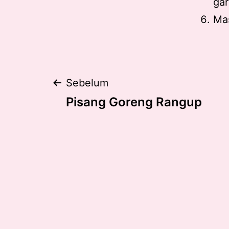
ga
Ma
Post
Sebelum
Pisang Goreng Rangup
navigation