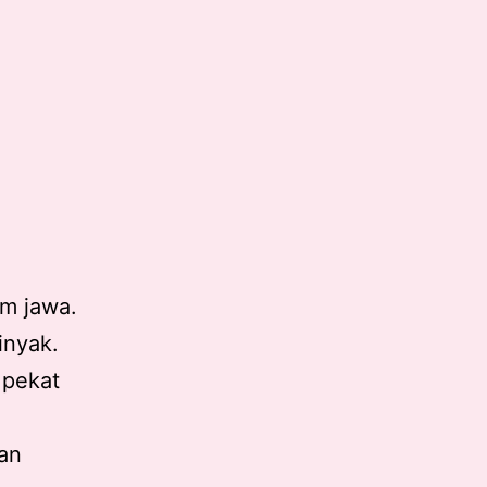
am jawa.
inyak.
 pekat
an