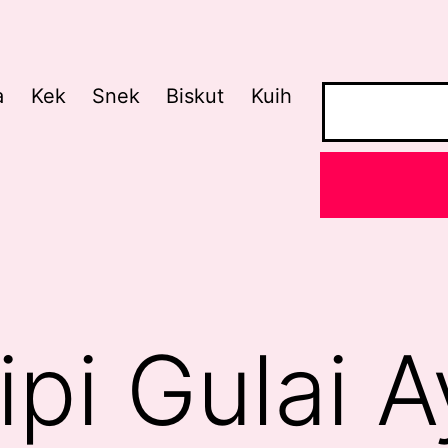
a
Kek
Snek
Biskut
Kuih
ipi Gulai 