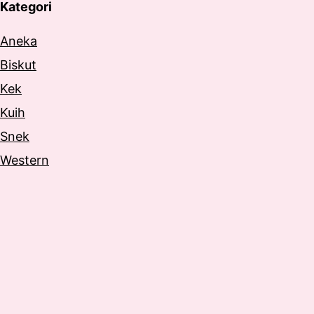
Kategori
Aneka
Biskut
Kek
Kuih
Snek
Western