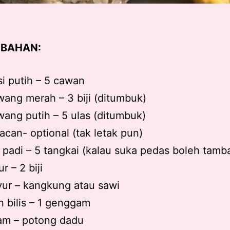
BAHAN:
i putih – 5 cawan
ang merah – 3 biji (ditumbuk)
ang putih – 5 ulas (ditumbuk)
acan- optional (tak letak pun)
i padi – 5 tangkai (kalau suka pedas boleh tamb
ur – 2 biji
ur – kangkung atau sawi
n bilis – 1 genggam
am – potong dadu