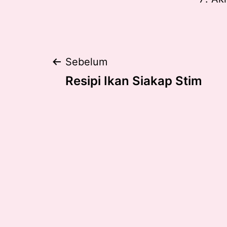
Post
Sebelum
Resipi Ikan Siakap Stim
navigation