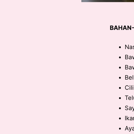
BAHAN-
Nas
Baw
Baw
Bel
Cil
Tel
Say
Ika
Ay