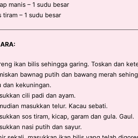
ap manis – 1 sudu besar
 tiram – 1 sudu besar
ARA:
eng ikan bilis sehingga garing. Toskan dan ket
miskan bawnag putih dan bawang merah sehing
u dan kekuningan.
ukkan cili padi dan ayam.
udian masukkan telur. Kacau sebati.
ukkan sos tiram, kicap, garam dan gula. Gaul.
ukkan nasi putih dan sayur.
ir sekali, masukkan ikan bilis yang telah digore