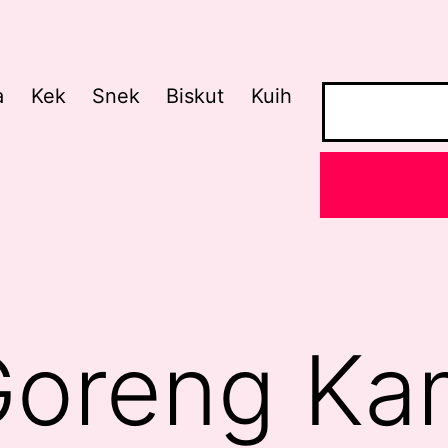
a
Kek
Snek
Biskut
Kuih
Goreng K