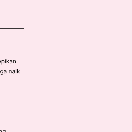
epikan.
ga naik
ng.