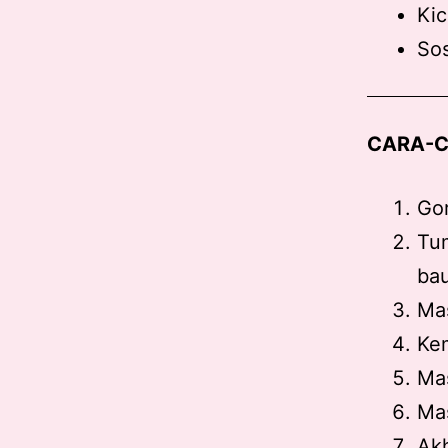
Kic
Sos
CARA-C
Gor
Tu
ba
Mas
Kem
Mas
Mas
Akh