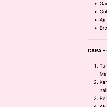
Ga
Gu
Air
Bro
CARA –
Tum
Mas
Kem
nai
Pe
Akh