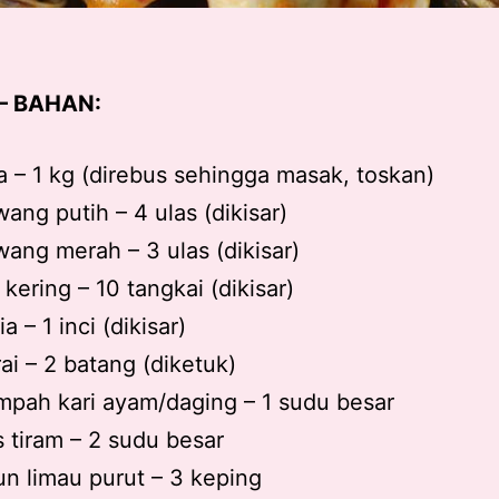
– BAHAN:
a – 1 kg (direbus sehingga masak, toskan)
ang putih – 4 ulas (dikisar)
ang merah – 3 ulas (dikisar)
i kering – 10 tangkai (dikisar)
ia – 1 inci (dikisar)
ai – 2 batang (diketuk)
pah kari ayam/daging – 1 sudu besar
 tiram – 2 sudu besar
n limau purut – 3 keping