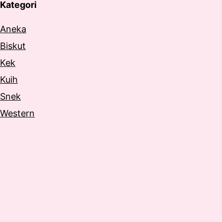
Kategori
Aneka
Biskut
Kek
Kuih
Snek
Western