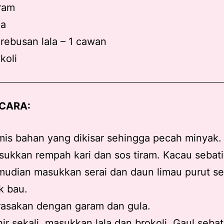
ram
la
 rebusan lala – 1 cawan
koli
 CARA:
is bahan yang dikisar sehingga pecah minyak.
ukkan rempah kari dan sos tiram. Kacau sebati
udian masukkan serai dan daun limau purut s
k bau.
rasakan dengan garam dan gula.
ir sekali, masukkan lala dan brokoli. Gaul sebat