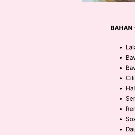
BAHAN 
Lal
Baw
Baw
Cil
Hal
Ser
Rem
Sos
Dau