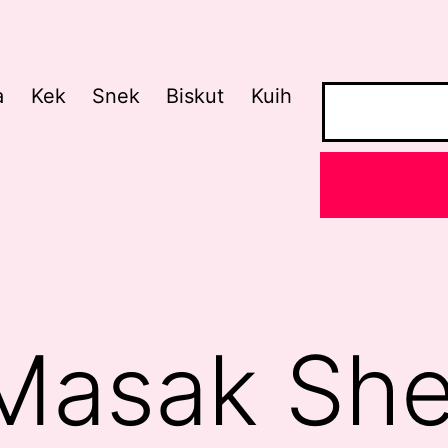
a
Kek
Snek
Biskut
Kuih
Masak She