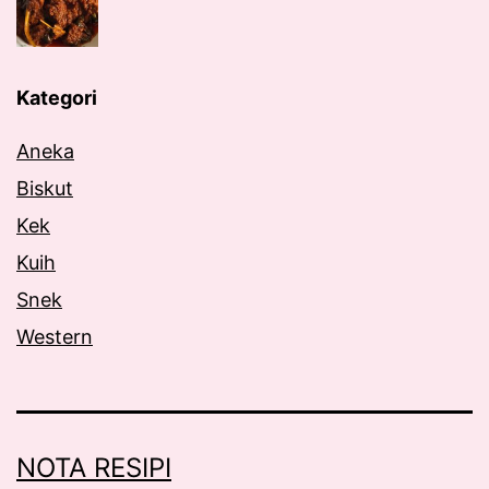
Kategori
Aneka
Biskut
Kek
Kuih
Snek
Western
NOTA RESIPI